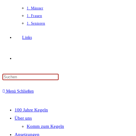
1. Männer
1. Frauen
1. Senioren
Links
Website-
Press
Suche
Escape
Menü
Schließen
to
close
umschalten
the
100 Jahre Kegeln
search
Über uns
panel.
Komm zum Kegeln
Ansetzungen