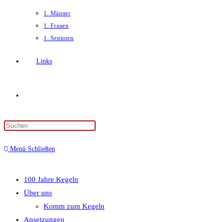
1. Männer
1. Frauen
1. Senioren
Links
Website-
Press
Suche
Escape
Menü
Schließen
to
close
umschalten
the
100 Jahre Kegeln
search
Über uns
panel.
Komm zum Kegeln
Ansetzungen