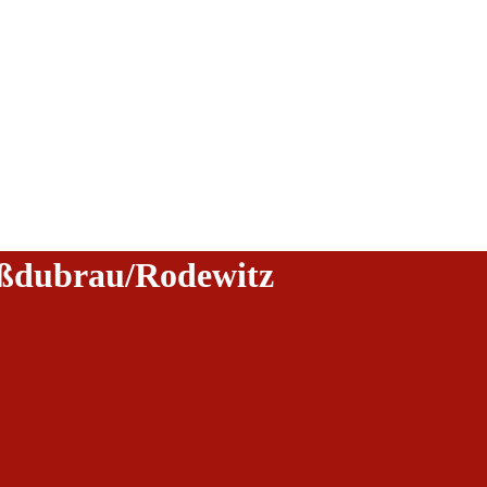
oßdubrau/Rodewitz