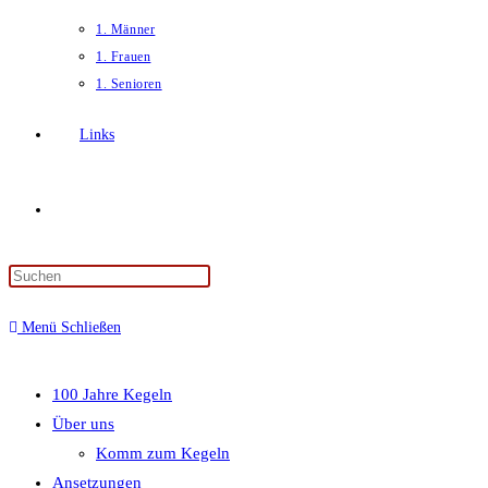
1. Männer
1. Frauen
1. Senioren
Links
Website-
Press
Suche
Escape
Menü
Schließen
to
close
umschalten
the
100 Jahre Kegeln
search
Über uns
panel.
Komm zum Kegeln
Ansetzungen